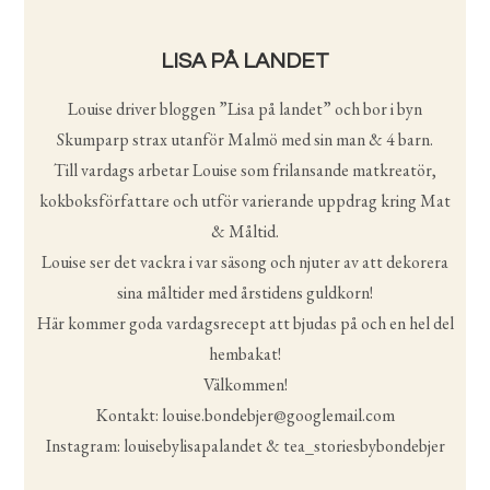
LISA PÅ LANDET
Louise driver bloggen ”Lisa på landet” och bor i byn
Skumparp strax utanför Malmö med sin man & 4 barn.
Till vardags arbetar Louise som frilansande matkreatör,
kokboksförfattare och utför varierande uppdrag kring Mat
& Måltid.
Louise ser det vackra i var säsong och njuter av att dekorera
sina måltider med årstidens guldkorn!
Här kommer goda vardagsrecept att bjudas på och en hel del
hembakat!
Välkommen!
Kontakt: louise.bondebjer@googlemail.com
Instagram: louisebylisapalandet & tea_storiesbybondebjer