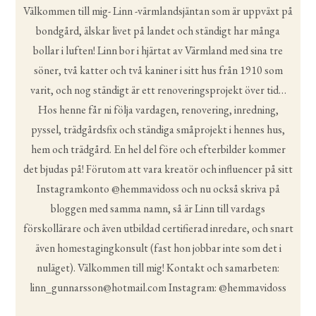
Välkommen till mig- Linn -värmlandsjäntan som är uppväxt på
bondgård, älskar livet på landet och ständigt har många
bollar i luften! Linn bor i hjärtat av Värmland med sina tre
söner, två katter och två kaniner i sitt hus från 1910 som
varit, och nog ständigt är ett renoveringsprojekt över tid…
Hos henne får ni följa vardagen, renovering, inredning,
pyssel, trädgårdsfix och ständiga småprojekt i hennes hus,
hem och trädgård. En hel del före och efterbilder kommer
det bjudas på! Förutom att vara kreatör och influencer på sitt
Instagramkonto @hemmavidoss och nu också skriva på
bloggen med samma namn, så är Linn till vardags
förskollärare och även utbildad certifierad inredare, och snart
även homestagingkonsult (fast hon jobbar inte som det i
nuläget). Välkommen till mig! Kontakt och samarbeten:
linn_gunnarsson@hotmail.com Instagram: @hemmavidoss