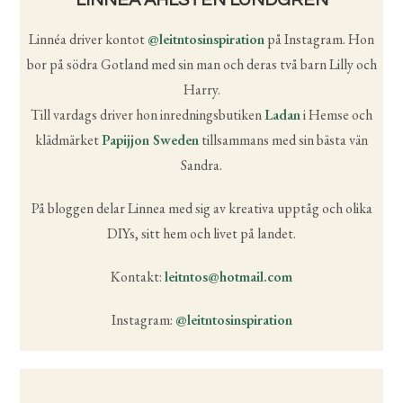
LINNÉA AHLSTEN LUNDGREN
Linnéa driver kontot
@leitntosinspiration
på Instagram. Hon
bor på södra Gotland med sin man och deras två barn Lilly och
Harry.
Till vardags driver hon inredningsbutiken
Ladan
i Hemse och
klädmärket
Papijjon Sweden
tillsammans med sin bästa vän
Sandra.
På bloggen delar Linnea med sig av kreativa upptåg och olika
DIYs, sitt hem och livet på landet.
Kontakt:
leitntos@hotmail.com
Instagram:
@leitntosinspiration