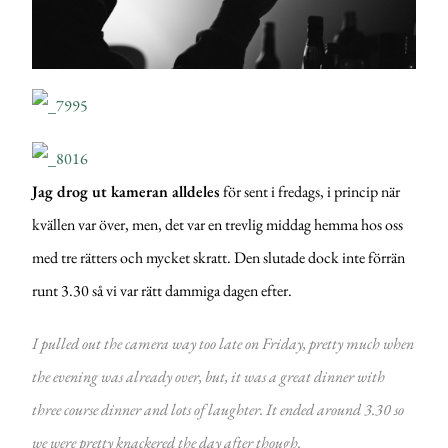
Jag drog ut kameran alldeles
för sent i fredags, i princip när
kvällen var över, men, det var en trevlig middag hemma hos oss
med tre rätters och mycket skratt. Den slutade dock inte förrän
runt 3.30 så vi var rätt dammiga dagen efter.
I pulled out the camera way too late on Friday, pretty much when
the evening was already over, but, it was a great dinner with
three course dinner and lots of laughter. It ended around 3.30 so
we were pretty knackered the day after though.