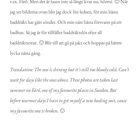
t.ex. Fårö. Men det är fasen inte så länge kvar nu, hörrni. 🙂 När
jag ser bilderna ovan blir jag dock lite ledsen, för min bästa
baddräkt har gått sönder. Och min näst bästa försvann på ett
badhus. Så jag är för tillfället baddräktslös efter all
baddräktsotur. 🙁 Blir till att gå på jakt och hoppas på bättre
lycka nästa gång.
Translation: The sun is shining but it’s still too bloody cold. Can’t
wait for days like the ones above. These photos are taken last
summer on Fårö, one of my favourite places in Sweden.
But
before warmer days I have to get myself a new bading suit, cause
my favourite one is broken
. 🙁