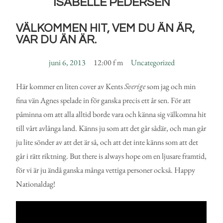
ISABELLE PEDERSEN
VÄLKOMMEN HIT, VEM DU ÄN ÄR,
VAR DU ÄN ÄR.
juni 6, 2013
12:00 f m
Uncategorized
Här kommer en liten cover av Kents
Sverige
som jag och min
fina vän Agnes spelade in för ganska precis ett år sen. För att
påminna om att alla alltid borde vara och känna sig välkomna hit
till vårt avlånga land. Känns ju som att det går sådär, och man går
ju lite sönder av att det är så, och att det inte känns som att det
går i rätt riktning. But there is always hope om en ljusare framtid,
för vi är ju ändå ganska många vettiga personer också. Happy
Nationaldag!