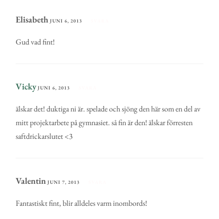
Elisabeth
JUNI 6, 2013
SVARA
Gud vad fint!
Vicky
JUNI 6, 2013
SVARA
älskar det! duktiga ni är. spelade och sjöng den här som en del av
mitt projektarbete på gymnasiet. så fin är den! älskar förresten
saftdrickarslutet <3
Valentin
JUNI 7, 2013
SVARA
Fantastiskt fint, blir alldeles varm inombords!