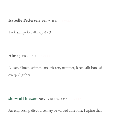
Isabelle Pedersen
JUNI 9, 2013
SVARA
Tack så mycket allihopa! <3
Alma
JUNI 9, 2013
SVARA
Ljuset, filmen, stämmorna, rösten, rummet, låten, allt bara- så
överjävligt bra!
show all blazers
NOVEMBER 24, 2013
SVARA
An engrossing discourse may be valued at report. I opine that