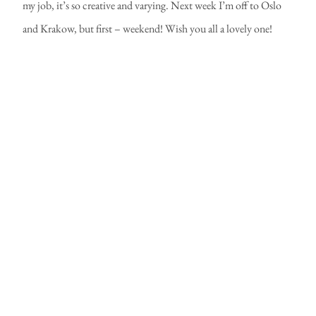
my job, it’s so creative and varying. Next week I’m off to Oslo
and Krakow, but first – weekend! Wish you all a lovely one!