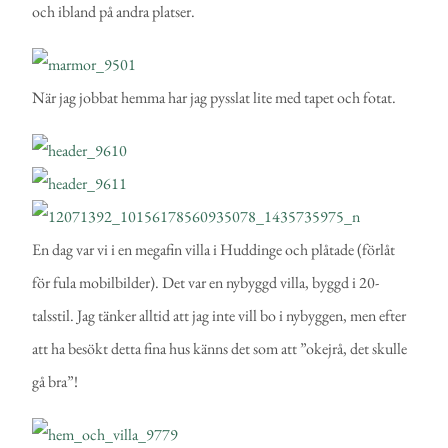
och ibland på andra platser.
När jag jobbat hemma har jag pysslat lite med tapet och fotat.
En dag var vi i en megafin villa i Huddinge och plåtade (förlåt
för fula mobilbilder). Det var en nybyggd villa, byggd i 20-
talsstil. Jag tänker alltid att jag inte vill bo i nybyggen, men efter
att ha besökt detta fina hus känns det som att ”okejrå, det skulle
gå bra”!