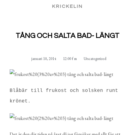
KRICKELIN
TÅNG OCH SALTA BAD- LÄNGT
januari 10, 2014
12:00 f m
Uncategorized
Blåbär till frukost och solsken runt
krönet.
Det är den där tiden på året då jag försöker med allt för att