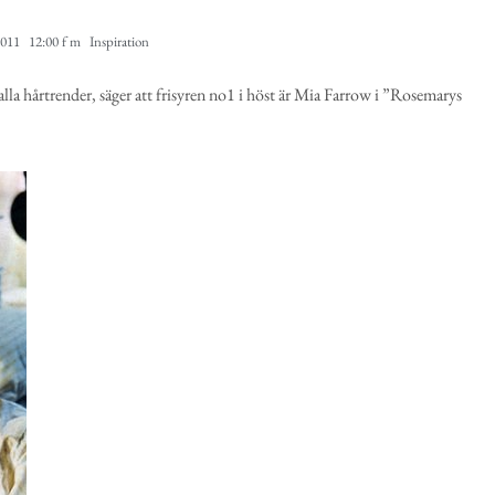
2011
12:00 f m
Inspiration
lla hårtrender, säger att frisyren no1 i höst är Mia Farrow i ”Rosemarys