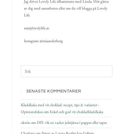
Jag driver Lovely Life tillsammans med Linda. Hör gärna
av dig med samarbeten eller om du vill blogga på Lovely
Life
mia@lovelylife.se
Instagram @miaanderberg
SENASTE KOMMENTARER
Kladdkaka med vit choklad: recept, tips & varianter -
Opinionsfokus
om
Enkel och god vit chokladkladdkaka
okwin
om
DIY: vik en vacker julstjärna i papper eller tapet
Charlotta
om
Prints av Lovisa Burfitt hos Gallerix