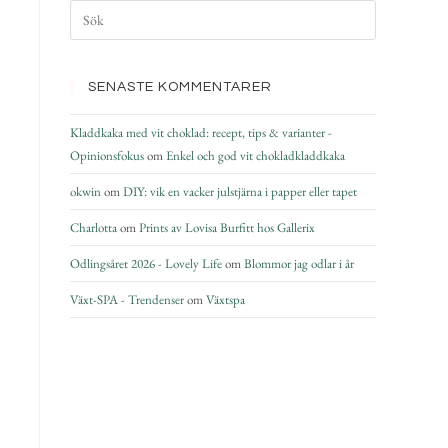
SENASTE KOMMENTARER
Kladdkaka med vit choklad: recept, tips & varianter -
Opinionsfokus
om
Enkel och god vit chokladkladdkaka
okwin
om
DIY: vik en vacker julstjärna i papper eller tapet
Charlotta
om
Prints av Lovisa Burfitt hos Gallerix
Odlingsåret 2026 - Lovely Life
om
Blommor jag odlar i år
Växt-SPA - Trendenser
om
Växtspa