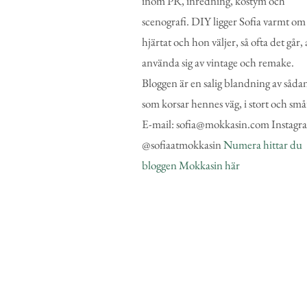
inom PR, inredning, kostym och
scenografi. DIY ligger Sofia varmt om
hjärtat och hon väljer, så ofta det går, 
använda sig av vintage och remake.
Bloggen är en salig blandning av såda
som korsar hennes väg, i stort och små
E-mail: sofia@mokkasin.com Instagr
@sofiaatmokkasin
Numera hittar du
bloggen Mokkasin här