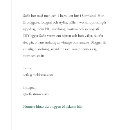
Sofia bor med man och 4 barn i ett hus i Sörmland. Hon
är bloggare, fotograf och stylist, håller i workshops och gör
uppdrag inom PR, inredning, kostym och scenografi.
DIY ligger Sofia varmt om hjärtat och hon väljer, så ofta
det går, att använda sig av vintage och remake. Bloggen är
en salig blandning av sådant som korsar hennes väg, i
stort och smått.
E-mail:
sofia@mokkasin.com
Instagram:
@sofiaatmokkasin
Numera hittar du bloggen Mokkasin här