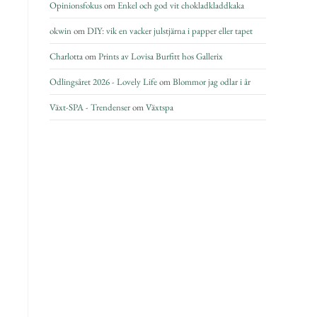
Opinionsfokus
om
Enkel och god vit chokladkladdkaka
okwin
om
DIY: vik en vacker julstjärna i papper eller tapet
Charlotta
om
Prints av Lovisa Burfitt hos Gallerix
Odlingsåret 2026 - Lovely Life
om
Blommor jag odlar i år
Växt-SPA - Trendenser
om
Växtspa