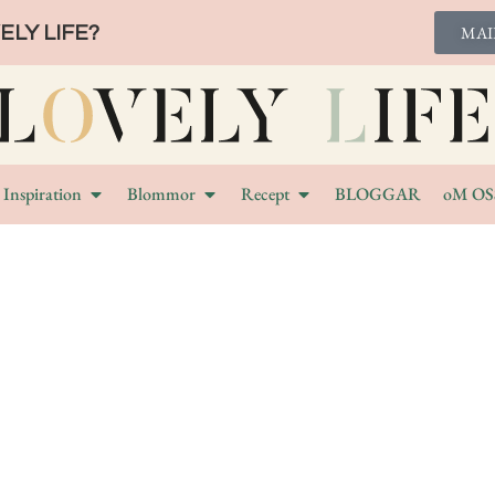
LY LIFE?
MAI
Inspiration
Blommor
Recept
BLOGGAR
oM OS