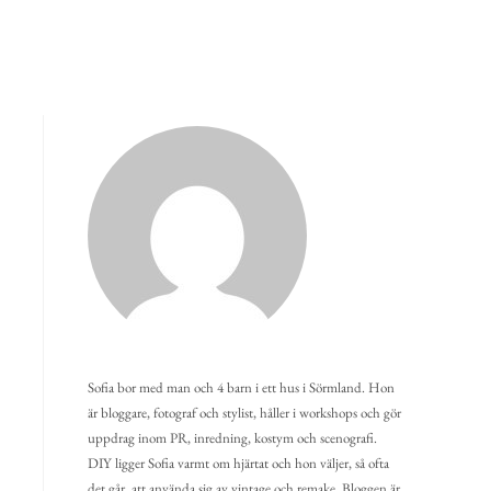
Sofia bor med man och 4 barn i ett hus i Sörmland. Hon
är bloggare, fotograf och stylist, håller i workshops och gör
uppdrag inom PR, inredning, kostym och scenografi.
DIY ligger Sofia varmt om hjärtat och hon väljer, så ofta
det går, att använda sig av vintage och remake. Bloggen är