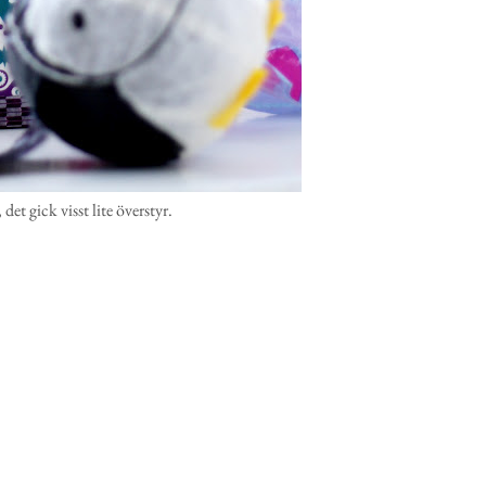
det gick visst lite överstyr.