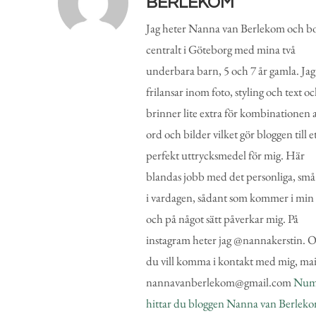
BERLEKOM
Jag heter Nanna van Berlekom och b
centralt i Göteborg med mina två
underbara barn, 5 och 7 år gamla. Jag
frilansar inom foto, styling och text o
brinner lite extra för kombinationen 
ord och bilder vilket gör bloggen till e
perfekt uttrycksmedel för mig. Här
blandas jobb med det personliga, små
i vardagen, sådant som kommer i min
och på något sätt påverkar mig. På
instagram heter jag @nannakerstin.
du vill komma i kontakt med mig, mai
nannavanberlekom@gmail.com
Num
hittar du bloggen Nanna van Berlek