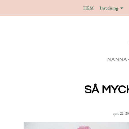
HEM
Inredning
NANNA
SÅ MYCK
april 21, 2