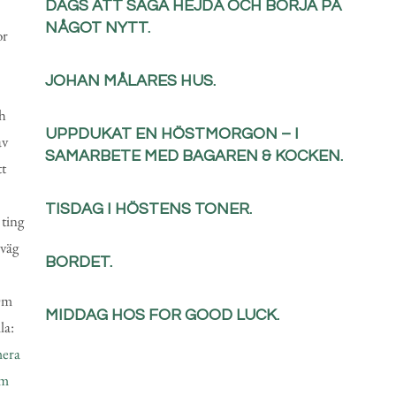
DAGS ATT SÄGA HEJDÅ OCH BÖRJA PÅ
NÅGOT NYTT.
or
JOHAN MÅLARES HUS.
ch
UPPDUKAT EN HÖSTMORGON – I
av
SAMARBETE MED BAGAREN & KOCKEN.
tt
TISDAG I HÖSTENS TONER.
 ting
 väg
BORDET.
 Om
MIDDAG HOS FOR GOOD LUCK.
la:
era
om