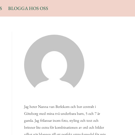
S
BLOGGA HOS OSS
Jag heter Nanna van Berlekom och bor centralt i
Göteborg med mina två underbara barn, 5 och 7 år
gamla. Jag frilansar inom foto, styling och text och
brinner lite extra för kombinationen av ord och bilder
vilket gör bloggen till ett perfekt uttrycksmedel för mig.