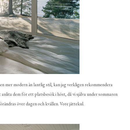
 i en mer modern än lantlig stil, kan jag verkligen rekommendera
tt anlita dem för ett platsbesök i höst, då vi själva under sommaren
rändras över dagen och kvällen. Vore jättekul.