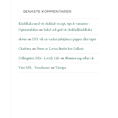
SENASTE KOMMENTARER
Kladdkaka med vit choklad: recept, tips & varianter -
Opinionsfokus
om
Enkel och god vit chokladkladdkaka
okwin
om
DIY: vik en vacker julstjärna i papper eller tapet
Charlotta
om
Prints av Lovisa Burfitt hos Gallerix
Odlingsåret 2026 - Lovely Life
om
Blommor jag odlar i år
Växt-SPA - Trendenser
om
Växtspa