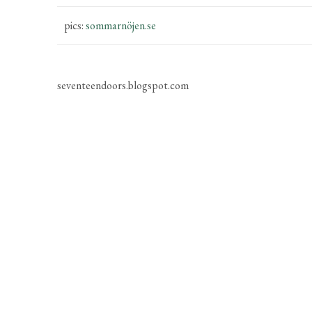
pics:
sommarnöjen.se
seventeendoors.blogspot.com