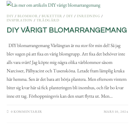
DIY
/
BLOMMOR
/
BUKETTER
/
DIY
/
INREDNING
/
INSPIRATION
/
TRÄDGÅRD
DIY VÅRIGT BLOMARRANGEMANG
DIY blomarrangemang Vårlängtan är nu stor för min del! Så jag
blev sugen på att fixa en vårig blomgrupp. Att fixa det behöver inte
alls vara svårt! Jag köpte mig några olika vårblommor såsom
Narcisser, Pälhyacint och Tusensköna. Letade fram lämplig kruka
här hemma. Sen är det bara att börja plantera. Men eftersom vintern
biter sig kvar här så fick planteringen bli inomhus, och får bo kvar
inne ett tag. Förhoppningsvis kan den snart flytta ut. Men…
0 KOMMENTARER
MARS 10, 2024