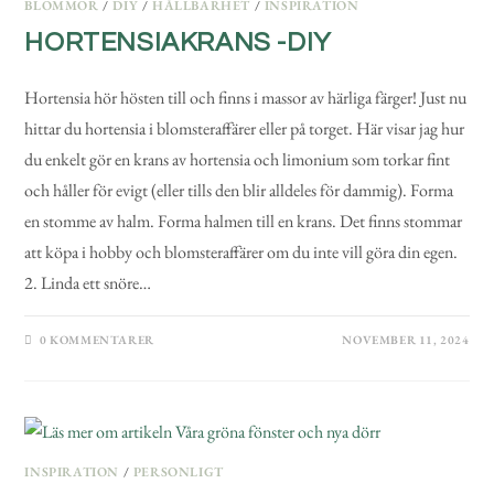
BLOMMOR
/
DIY
/
HÅLLBARHET
/
INSPIRATION
HORTENSIAKRANS -DIY
Hortensia hör hösten till och finns i massor av härliga färger! Just nu
hittar du hortensia i blomsteraffärer eller på torget. Här visar jag hur
du enkelt gör en krans av hortensia och limonium som torkar fint
och håller för evigt (eller tills den blir alldeles för dammig). Forma
en stomme av halm. Forma halmen till en krans. Det finns stommar
att köpa i hobby och blomsteraffärer om du inte vill göra din egen.
2. Linda ett snöre…
0 KOMMENTARER
NOVEMBER 11, 2024
INSPIRATION
/
PERSONLIGT