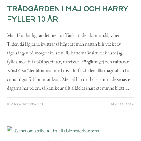
TRÄDGÅRDEN I MAJ OCH HARRY
FYLLER 10 ÅR
Maj. Hur härligt är det ute nu? Tänk att den kom ändå, våren!
Tiden då fåglarna kvittrar så högt att man nästan blir väckt av
fågelsången på morgonkvisten. Rabatterna är sitt vackraste jag ,
fyllda med blåa pärlhyacinter, narcisser, Förgätmigej och tulpaner.
Körsbärsträdet blommar med rosa fluff och den lilla magnolian har
ännu några få blommor kvar. Men så har det blåst storm de senaste
dagarna här på ön, så kanske är allt alldeles snart ett minne blott.…
0 KOMMENTARER
MAJ 22, 2024