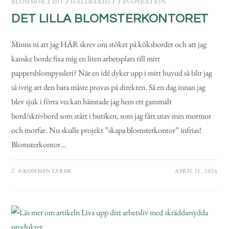
BLOMMOR
/
DIY
/
HÅLLBARHET
/
INSPIRATION
DET LILLA BLOMSTERKONTORET
Minns ni att jag HÄR skrev om stöket på köksbordet och att jag
kanske borde fixa mig en liten arbetsplats till mitt
pappersblompyssleri? När en idé dyker upp i mitt huvud så blir jag
så ivrig att den bara måste provas på direkten. Så en dag innan jag
blev sjuk i förra veckan hämtade jag hem ett gammalt
bord/skrivbord som stått i butiken, som jag fått utav min mormor
och morfar. Nu skulle projekt ”skapa blomsterkontor” infrias!
Blomsterkontor…
0 KOMMENTARER
APRIL 21, 2024