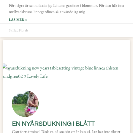
För några år sen tolkade jag Linums gardiner i blommor. För den här fina
mullvadsbruna linnegardinen så använde jag mig
LÄS MER »
Skillad Florals
EN NYÅRSDUKNING I BLÅTT
Gott fortsättning! Tänk va, så snabbt ett år kan gå. Jag har inte riktigt