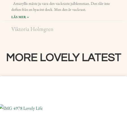
Amaryllis måste ju vara den vackraste julblomman. Den slår inte
doften från en hyacint dock. Men den är vackrast.
LÄS MER »
Viktoria Holmgren
MORE LOVELY LATEST