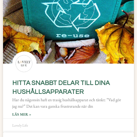
HITTA SNABBT DELAR TILL DINA
HUSHÅLLSAPPARATER
Har du någonsin haft en trasig hushållsapparat och tänkt: ”Vad gör
jag nu?” Det kan vara ganska frustrerande när din
LÄS MER »
Lovely Life