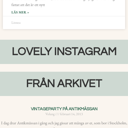
fattat att det är ett nytt
LÄS MER »
Linnea
LOVELY INSTAGRAM
FRÅN ARKIVET
VINTAGEPARTY PÅ ANTIKMÄSSAN
Volang
februari 14, 2013
I dag drar Antikmässan i gång och jag gissar att många av er, som bor i Stockholm,