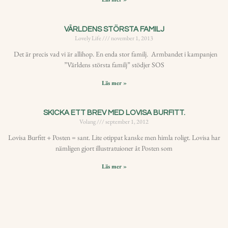
VÄRLDENS STÖRSTA FAMILJ
Lovely Life
november 1, 2013
Det är precis vad vi är allihop. En enda stor familj. Armbandet i kampanjen
”Världens största familj” stödjer SOS
Läs mer »
SKICKA ETT BREV MED LOVISA BURFITT.
Volang
september 1, 2012
Lovisa Burfitt + Posten = sant. Lite otippat kanske men himla roligt. Lovisa har
nämligen gjort illustratuioner åt Posten som
Läs mer »