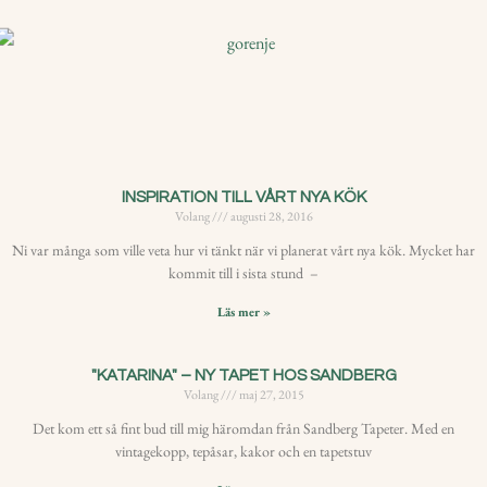
INSPIRATION TILL VÅRT NYA KÖK
Volang
augusti 28, 2016
Ni var många som ville veta hur vi tänkt när vi planerat vårt nya kök. Mycket har
kommit till i sista stund –
Läs mer »
"KATARINA" – NY TAPET HOS SANDBERG
Volang
maj 27, 2015
Det kom ett så fint bud till mig häromdan från Sandberg Tapeter. Med en
vintagekopp, tepåsar, kakor och en tapetstuv