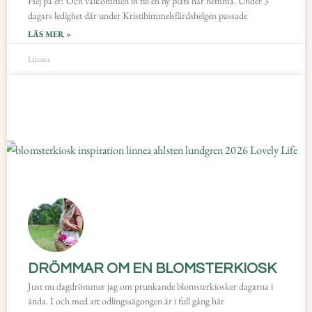
Hej på er! Och välkommen in till en ny plats här hemma. Under 3
dagars ledighet där under Kristihimmelsfärdshelgen passade
LÄS MER »
Linnea
DRÖMMAR OM EN BLOMSTERKIOSK
Just nu dagdrömmer jag om prunkande blomsterkiosker dagarna i
ända. I och med att odlingssägongen är i full gång här