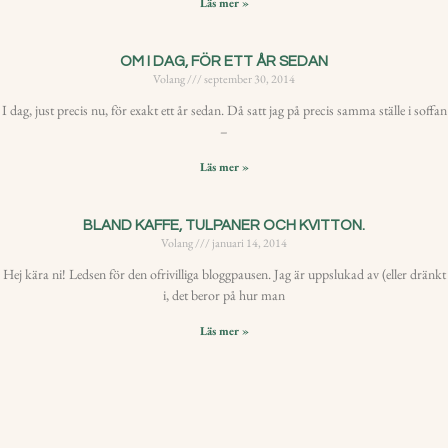
Läs mer »
OM I DAG, FÖR ETT ÅR SEDAN
Volang
september 30, 2014
I dag, just precis nu, för exakt ett år sedan. Då satt jag på precis samma ställe i soffan
–
Läs mer »
BLAND KAFFE, TULPANER OCH KVITTON.
Volang
januari 14, 2014
Hej kära ni! Ledsen för den ofrivilliga bloggpausen. Jag är uppslukad av (eller dränkt
i, det beror på hur man
Läs mer »