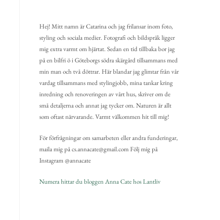
Hej! Mitt namn är Catarina och jag frilansar inom foto,
styling och sociala medier. Fotografi och bildspråk ligger
mig extra varmt om hjärtat. Sedan en tid tillbaka bor jag
på en bilfri ö i Göteborgs södra skärgård tillsammans med
min man och två döttrar. Här blandar jag glimtar från vår
vardag tillsammans med stylingjobb, mina tankar kring
inredning och renoveringen av vårt hus, skriver om de
små detaljerna och annat jag tycker om. Naturen är allt
som oftast närvarande. Varmt välkommen hit till mig!
För förfrågningar om samarbeten eller andra funderingar,
maila mig på cs.annacate@gmail.com Följ mig på
Instagram @annacate
Numera hittar du bloggen Anna Cate hos Lantliv