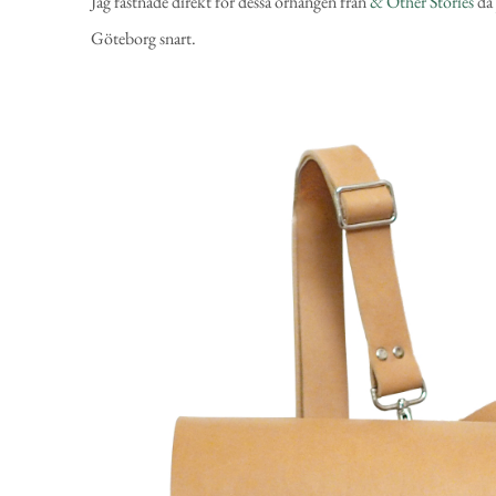
Jag fastnade direkt för dessa örhängen från
& Other Stories
då 
Göteborg snart.