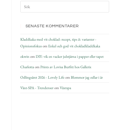
SENASTE KOMMENTARER
Kladdkaka med vit choklad: recept, tips & varianter -
Opinionsfokus
om
Enkel och god vit chokladkladdkaka
okwin
om
DIY: vik en vacker julstjärna i papper eller tapet
Charlotta
om
Prints av Lovisa Burfitt hos Gallerix
Odlingsåret 2026 - Lovely Life
om
Blommor jag odlar i år
Växt-SPA - Trendenser
om
Växtspa