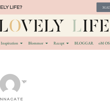
LY LIFE?
MAI
Inspiration
Blommor
Recept
BLOGGAR
oM OS
NNACATE