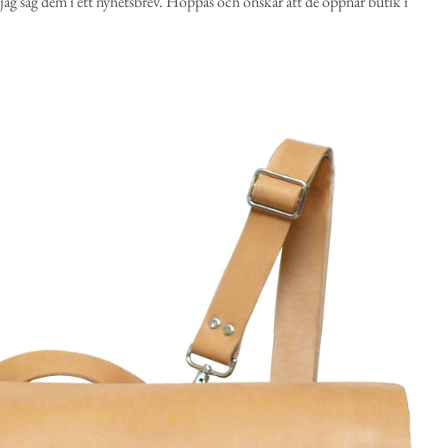
jag såg dem i ett nyhetsbrev. Hoppas och önskar att de öppnar butik i