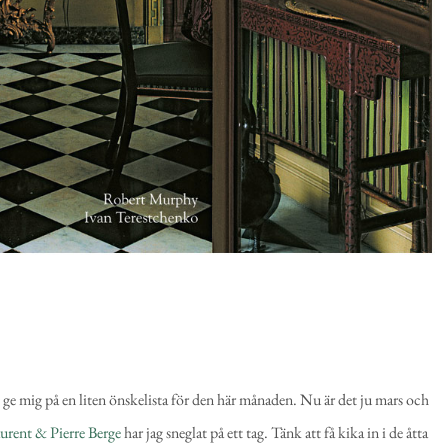
g ge mig på en liten önskelista för den här månaden. Nu är det ju mars och
aurent & Pierre Berge
har jag sneglat på ett tag. Tänk att få kika in i de åtta