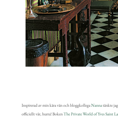
Inspirerad av min kära vän och bloggkollega
Nanna
tänkte ja
officiellt vår, hurra! Boken
The Private World of Yves Saint L