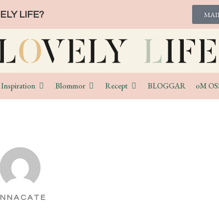
LY LIFE?
MAI
Inspiration
Blommor
Recept
BLOGGAR
oM OS
NNACATE