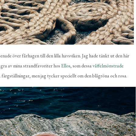
enade över fårhagen till den lilla havsviken. Jag hade tänkt ut den här
några av mina strandfavoriter hos
Ellos
, som dessa
våffelmönstrade
na färgställningar, men jag tycker speciellt om den blågröna och rosa.