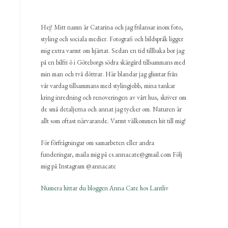
Hej! Mitt namn är Catarina och jag frilansar inom foto,
styling och sociala medier. Fotografi och bildspråk ligger
mig extra varmt om hjärtat. Sedan en tid tillbaka bor jag
på en bilfri ö i Göteborgs södra skärgård tillsammans med
min man och två döttrar. Här blandar jag glimtar från
vår vardag tillsammans med stylingjobb, mina tankar
kring inredning och renoveringen av vårt hus, skriver om
de små detaljerna och annat jag tycker om. Naturen är
allt som oftast närvarande. Varmt välkommen hit till mig!
För förfrågningar om samarbeten eller andra
funderingar, maila mig på cs.annacate@gmail.com Följ
mig på Instagram @annacate
Numera hittar du bloggen Anna Cate hos Lantliv