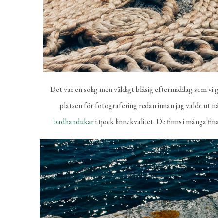
Det var en solig men väldigt blåsig eftermiddag som vi g
platsen för fotografering redan innan jag valde ut 
badhandukar
i tjock linnekvalitet. De finns i många fi