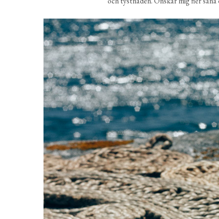
och tystnaden. Önskar mig fler såna da