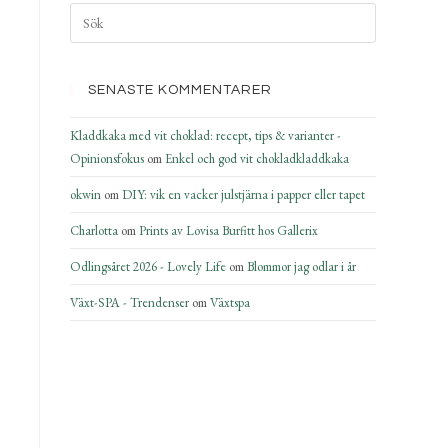
SENASTE KOMMENTARER
Kladdkaka med vit choklad: recept, tips & varianter -
Opinionsfokus
om
Enkel och god vit chokladkladdkaka
okwin
om
DIY: vik en vacker julstjärna i papper eller tapet
Charlotta
om
Prints av Lovisa Burfitt hos Gallerix
Odlingsåret 2026 - Lovely Life
om
Blommor jag odlar i år
Växt-SPA - Trendenser
om
Växtspa