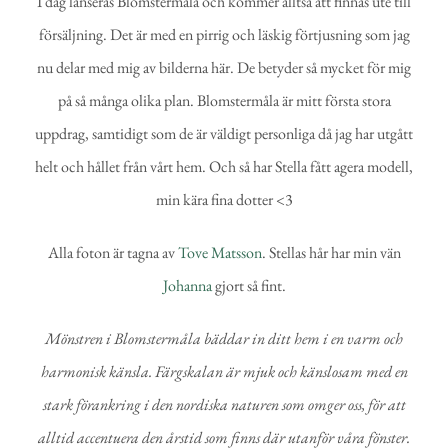
I dag lanseras Blomstermåla och kommer alltså att finnas ute till
försäljning. Det är med en pirrig och läskig förtjusning som jag
nu delar med mig av bilderna här. De betyder så mycket för mig
på så många olika plan. Blomstermåla är mitt första stora
uppdrag, samtidigt som de är väldigt personliga då jag har utgått
helt och hållet från vårt hem. Och så har Stella fått agera modell,
min kära fina dotter <3
Alla foton är tagna av
Tove Matsson
. Stellas hår har min vän
Johanna
gjort så fint.
Mönstren i Blomstermåla bäddar in ditt hem i en varm och
harmonisk känsla. Färgskalan är mjuk och känslosam med en
stark förankring i den nordiska naturen som omger oss,
för att
alltid accentuera den årstid som finns där utanför våra fönster.