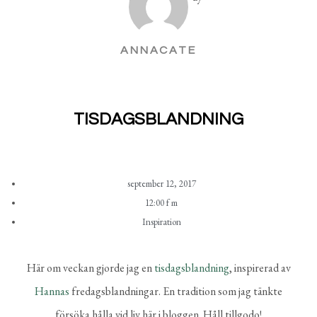
ANNACATE
TISDAGSBLANDNING
september 12, 2017
12:00 f m
Inspiration
Här om veckan gjorde jag en
tisdagsblandning
, inspirerad av
Hannas
fredagsblandningar. En tradition som jag tänkte
försöka hålla vid liv här i bloggen. Håll tillgodo!