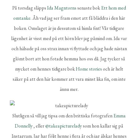
På torsdag släpps
Ida Magntorns
senaste bok
Ett hem med
omtanke.
Åh vad jag ser fram emot att få bläddra i den här
boken. Omslaget är ju dessutom så himla fint! Vår tidigare
lägenhet är visst med på ett hörn blev jag påmind om. Ida var
och hälsade på oss strax innan vi flyttade och jag hade nästan
glömt bort att hon fotade hemma hos oss då. Jag tycker så
mycket om hennes tidigare bok
Home stories
och är helt
säker på att den här kommer att vara minst lika fin, om inte
ännu mer.
Slutligen så vill jag tipsa om den brittiska fotografen
Emma
Donnelly
, eller
@takeapicturelady
som hon kallar sig på
Instagram. Jag har följt henne i flera år och jag älskar hennes