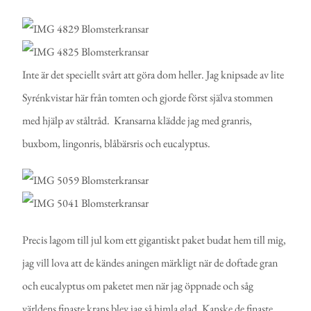
Inte är det speciellt svårt att göra dom heller. Jag knipsade av lite
Syrénkvistar här från tomten och gjorde först själva stommen
med hjälp av ståltråd. Kransarna klädde jag med granris,
buxbom, lingonris, blåbärsris och eucalyptus.
Precis lagom till jul kom ett gigantiskt paket budat hem till mig,
jag vill lova att de kändes aningen märkligt när de doftade gran
och eucalyptus om paketet men när jag öppnade och såg
världens finaste krans blev jag så himla glad. Kanske de finaste