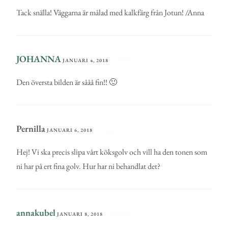
Tack snälla! Väggarna är målad med kalkfärg från Jotun! /Anna
JOHANNA
JANUARI 4, 2018
SVARA
Den översta bilden är sååå fin!! 🙂
Pernilla
JANUARI 6, 2018
SVARA
Hej! Vi ska precis slipa vårt köksgolv och vill ha den tonen som
ni har på ert fina golv. Hur har ni behandlat det?
annakubel
JANUARI 8, 2018
SVARA