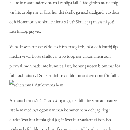
hellre in resor under vintern i vanliga fall. Trädgårdstanten i mig
var lite orolig när vi åkte hur det skulle gå med trädgård, växthus
och blommor, vad skulle hinna slå ut? Skulle jag missa något!
Lite knäpp jag vet.
Vi hade som tur var världens bästa trädgårds, häst och katthjälp
medan vi var borta så allt var tipp topp när vi kom hem och
pionvallmon hade inte hunnit slå ut, honungsrosen blommar för
fullt och våra två Schersminbuskar blommar även dom för fullt.
Att vara borta sådär är också nyttigt, det blir lite som att man ser
sitt hem med nya ögon när man kommer hem och jag slogs
direkt över hur himla glad jag är över hur vackert vi bor. En
trädgård i full blom och att få springa ner till hästhagen och