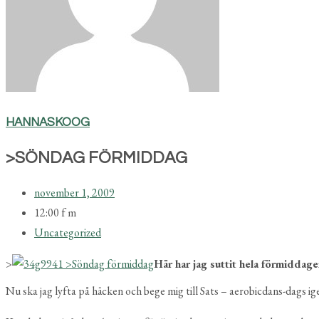
HANNASKOOG
>SÖNDAG FÖRMIDDAG
november 1, 2009
12:00 f m
Uncategorized
>
Här har jag suttit hela förmiddage
Nu ska jag lyfta på häcken och bege mig till Sats – aerobicdans-dags ig