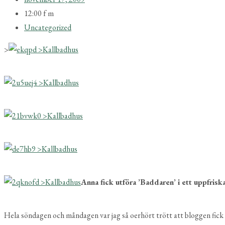
12:00 f m
Uncategorized
>
Anna fick utföra ’Baddaren’ i ett uppfrisk
Hela söndagen och måndagen var jag så oerhört trött att bloggen fick ta