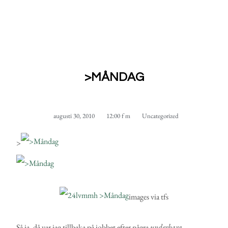
>MÅNDAG
augusti 30, 2010
12:00 f m
Uncategorized
>
images via tfs
Så ja, då var jag tillbaka på jobbet
efter några
underbara