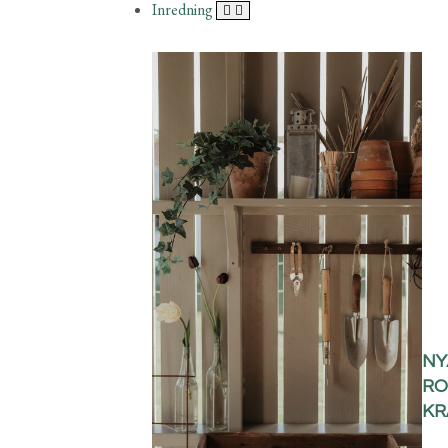
Inredning
NY
RO
KR