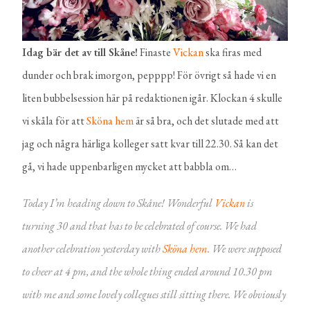
Idag bär det av till Skåne!
Finaste
Vickan
ska firas med
dunder och brak imorgon, pepppp! För övrigt så hade vi en
liten bubbelsession här på redaktionen igår. Klockan 4 skulle
vi skåla för att
Sköna hem
är så bra, och det slutade med att
jag och några härliga kolleger satt kvar till 22.30. Så kan det
gå, vi hade uppenbarligen mycket att babbla om…
Today I’m heading down to Skåne! Wonderful
Vickan
is
turning 30 and that has to be celebrated of course. We had
another celebration yesterday with
Sköna hem
. We were supposed
to cheer at 4 pm, and the whole thing ended around 10.30 pm
with me and some lovely collegues still sitting there. We obviously