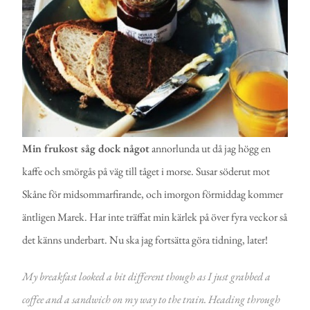
Min frukost såg dock något
annorlunda ut då jag högg en
kaffe och smörgås på väg till tåget i morse. Susar söderut mot
Skåne för midsommarfirande, och imorgon förmiddag kommer
äntligen Marek. Har inte träffat min kärlek på över fyra veckor så
det känns underbart. Nu ska jag fortsätta göra tidning, later!
My breakfast looked a bit different though as I just grabbed a
coffee and a sandwich on my way to the train. Heading through