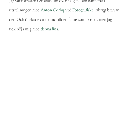
Jag var förresten i Stockholm över helgen, och hann med
utställningen med
Anton Corbijn
på
Fotografiska
, riktigt bra var
det! Och önskade att denna bilden fanns som poster, men jag
fick nöja mig med
denna fina
.