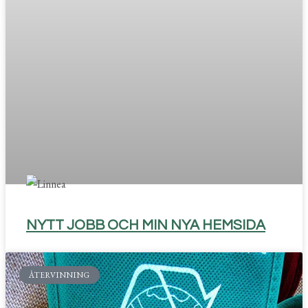
NYTT JOBB OCH MIN NYA HEMSIDA
ÅTERVINNING