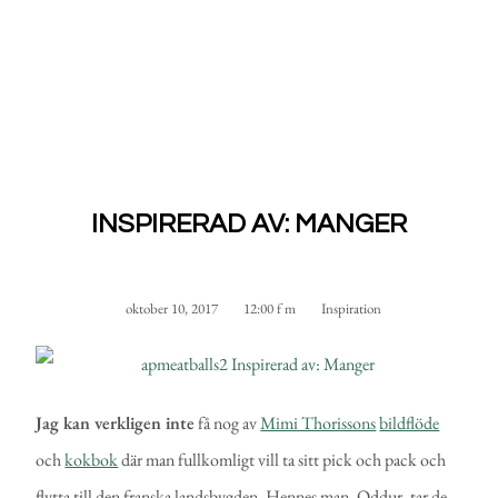
INSPIRERAD AV: MANGER
oktober 10, 2017
12:00 f m
Inspiration
Jag kan verkligen inte
få nog av
Mimi Thorissons
bildflöde
och
kokbok
där man fullkomligt vill ta sitt pick och pack och
flytta till den franska landsbygden. Hennes man, Oddur, tar de