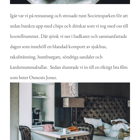
Igår var vi på restaurang och strosade runt Societesparken för att
sedan bunkra upp med chips och drinkar som vi tog med oss till
hootellrummet. Där sjönk vi ner i badkaret och sammanfattade
dagen som innehöll en blandad kompott av sjukhus,
rakubränning, humburgare, söndriga sandaler och
kardemummabullar. Sedan slumrade vi in till en riktigt bra film
som heter Osmosis Jones.