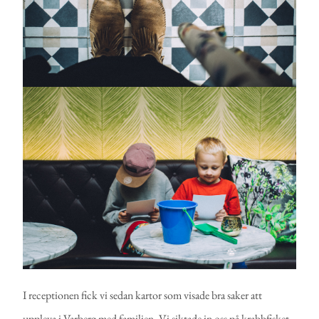
I receptionen fick vi sedan kartor som visade bra saker att
uppleva i Varberg med familjen. Vi siktade in oss på krabbfisket