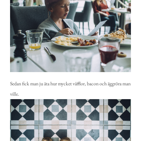
Sedan fick man ju äta hur mycket våfflor, bacon och äggröra man
ville.