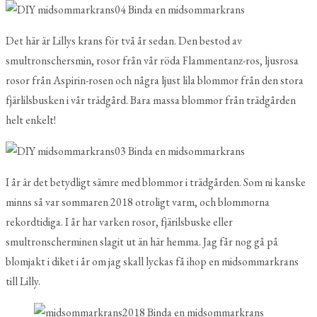
Det här är Lillys krans för två år sedan. Den bestod av
smultronschersmin, rosor från vår röda Flammentanz-ros, ljusrosa
rosor från Aspirin-rosen och några ljust lila blommor från den stora
fjärlilsbusken i vår trädgård. Bara massa blommor från trädgården
helt enkelt!
I år är det betydligt sämre med blommor i trädgården. Som ni kanske
minns så var sommaren 2018 otroligt varm, och blommorna
rekordtidiga. I år har varken rosor, fjärilsbuske eller
smultronscherminen slagit ut än här hemma. Jag får nog gå på
blomjakt i diket i år om jag skall lyckas få ihop en midsommarkrans
till Lilly.