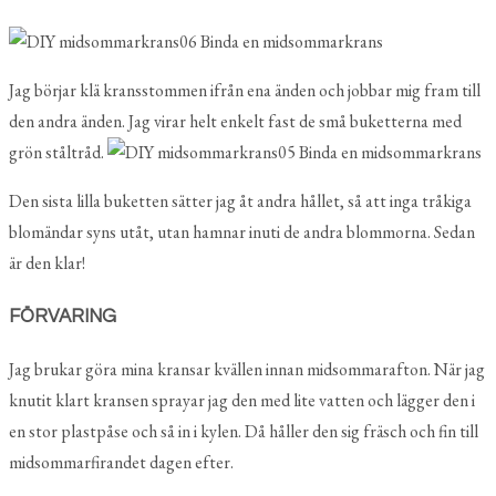
Jag börjar klä kransstommen ifrån ena änden och jobbar mig fram till
den andra änden. Jag virar helt enkelt fast de små buketterna med
grön ståltråd.
Den sista lilla buketten sätter jag åt andra hållet, så att inga tråkiga
blomändar syns utåt, utan hamnar inuti de andra blommorna. Sedan
är den klar!
FÖRVARING
Jag brukar göra mina kransar kvällen innan midsommarafton. När jag
knutit klart kransen sprayar jag den med lite vatten och lägger den i
en stor plastpåse och så in i kylen. Då håller den sig fräsch och fin till
midsommarfirandet dagen efter.