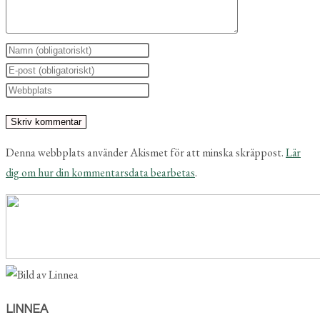
Ange
ditt
Ange
namn
din
Ange
eller
e-
URL
användarnamn
postadress
till
för
för
din
Denna webbplats använder Akismet för att minska skräppost.
Lär
att
att
webbplats
dig om hur din kommentarsdata bearbetas
.
kommentera
kommentera
(valfritt)
LINNEA