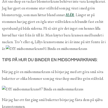
Att sno ihop en vacker blomsterkrans behöver inte vara komplicerat.
Jag har gjort en stomme utav ståltråd som jag virat i med grön
blomstertejp, som man hittar bland annat
HÄR
. Längst ut på
stommen har jag gjort en ögla utav ståltråden och bundit fast en bit
spetsband på båda sidorna. På så sätt gör det inget om hennes lilla
huvud har växt från år till år. Man knyter bara kransen med bandet i
nacken. Tro’t eller ej, Lillys kransstomme är i år inne på sitt femte år i
år.
TIPS PÅ HUR DU BINDER EN MIDSOMMARKRANS:
När jag gör en midsommarkrans så börjar jag med att göra små söta
buketter av olika blommor som jag virar ihop med lite grön ståltråd.
När jag har ett fint gäng små buketter börjar jag fästa dem på själva
kransstommen.