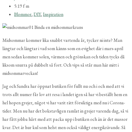
5:19 f m
Blommor
,
DIY
,
Inspiration
Midsommar kommer lika snabbt vartenda år, tycker ni inte? Man
längtar och längtar i vad som känns som en evighet där i mars-april
men sedan kommer solen, värmen och grönskan och tiden tycks då
liksom snurra på dubbelt så fort. Och vips så står man här mitt i
midsommarveckan!
Jag och Sandra har öppnat butiken för fullt nu och i och med att vi
trots allt numer får lov att resa i landet igen så har vi beställt hem en
hel hopen grejer, något vi har varit rätt försiktiga med nu i Corona-
tider. Men nu har det bokstavligen ramlat in grejer varenda dag, så vi
har fått jobba hårt med att packa upp i butiken och än är det massor
kvar. Det är hur kul som helst men också väldigt energikrävande. Så