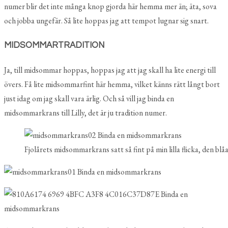
numer blir det inte många knop gjorda här hemma mer än; äta, sova
och jobba ungefär. Så lite hoppas jag att tempot lugnar sig snart.
MIDSOMMARTRADITION
Ja, till midsommar hoppas, hoppas jag att jag skall ha lite energi till
övers. Få lite midsommarfint här hemma, vilket känns rätt långt bort
just idag om jag skall vara ärlig. Och så vill jag binda en
midsommarkrans till Lilly, det är ju tradition numer.
Fjolårets midsommarkrans satt så fint på min lilla flicka, den bl