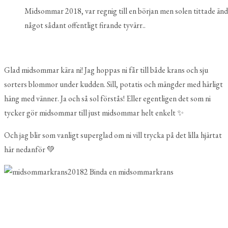
Midsommar 2018, var regnig till en början men solen tittade ändå f
något sådant offentligt firande tyvärr..
Glad midsommar kära ni! Jag hoppas ni får till både krans och sju
sorters blommor under kudden. Sill, potatis och mängder med härligt
häng med vänner. Ja och så sol förstås! Eller egentligen det som ni
tycker gör midsommar till just midsommar helt enkelt ✨
Och jag blir som vanligt superglad om ni vill trycka på det lilla hjärtat
här nedanför 💚