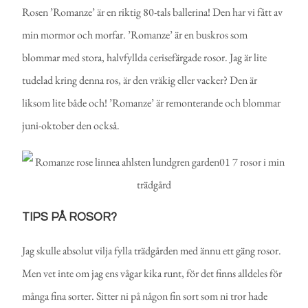
Rosen ’Romanze’ är en riktig 80-tals ballerina! Den har vi fått av
min mormor och morfar. ’Romanze’ är en buskros som
blommar med stora, halvfyllda cerisefärgade rosor. Jag är lite
tudelad kring denna ros, är den vräkig eller vacker? Den är
liksom lite både och! ’Romanze’ är remonterande och blommar
juni-oktober den också.
TIPS PÅ ROSOR?
Jag skulle absolut vilja fylla trädgården med ännu ett gäng rosor.
Men vet inte om jag ens vågar kika runt, för det finns alldeles för
många fina sorter. Sitter ni på någon fin sort som ni tror hade