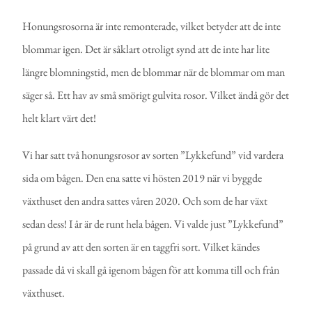
Honungsrosorna är inte remonterade, vilket betyder att de inte
blommar igen. Det är såklart otroligt synd att de inte har lite
längre blomningstid, men de blommar när de blommar om man
säger så. Ett hav av små smörigt gulvita rosor. Vilket ändå gör det
helt klart värt det!
Vi har satt två honungsrosor av sorten ”Lykkefund” vid vardera
sida om bågen. Den ena satte vi hösten 2019 när vi byggde
växthuset den andra sattes våren 2020. Och som de har växt
sedan dess! I år är de runt hela bågen. Vi valde just ”Lykkefund”
på grund av att den sorten är en taggfri sort. Vilket kändes
passade då vi skall gå igenom bågen för att komma till och från
växthuset.