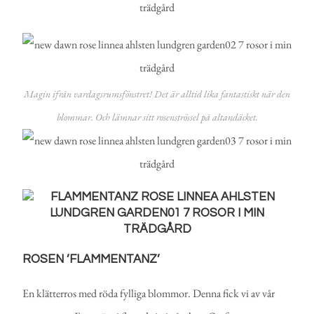
Magin ifrån vardagsrumsfönstret! Det är alltid lika fantastiskt när den
blommar. Och lämnar sitt rosenströssel på altandäcket.
ROSEN ’FLAMMENTANZ’
En klätterros med röda fylliga blommor. Denna fick vi av vår