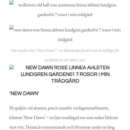
Inte mycket slår ’New Dawn’ ~ en klättrande favorit som är väldigt fin
att plocka in och sätta i vas.
’NEW DAWN’
På spaljén vid altanen, precis utanför vardagsrumsfönstret,
klättrar ’New Dawn’ ~ en ljus rosafärgad ros som sedan bleknar
mot vitt. Denna är remonterande och blommar under en lång