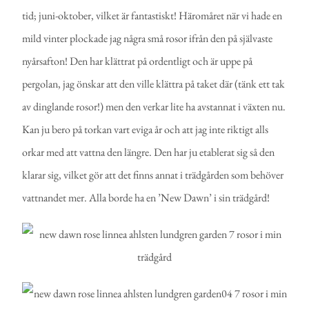
tid; juni-oktober, vilket är fantastiskt! Häromåret när vi hade en
mild vinter plockade jag några små rosor ifrån den på självaste
nyårsafton! Den har klättrat på ordentligt och är uppe på
pergolan, jag önskar att den ville klättra på taket där (tänk ett tak
av dinglande rosor!) men den verkar lite ha avstannat i växten nu.
Kan ju bero på torkan vart eviga år och att jag inte riktigt alls
orkar med att vattna den längre. Den har ju etablerat sig så den
klarar sig, vilket gör att det finns annat i trädgården
som behöver
vattnandet mer. Alla borde ha en ’New Dawn’ i sin trädgård!