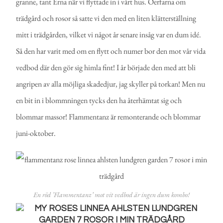
granne, tant Erna när vi flyttade in i vårt hus. Oerfarna om
trädgård och rosor så satte vi den med en liten klätterställning
mitt i trädgården, vilket vi något år senare insåg var en dum idé.
Så den har varit med om en flytt och numer bor den mot vår vida
vedbod där den gör sig himla fint! I år började den med att bli
angripen av alla möjliga skadedjur, jag skyller på torkan! Men nu
en bit in i blommningen tycks den ha återhämtat sig och
blommar massor! Flammentanz är remonterande och blommar
juni-oktober.
En röd ’Flammentanz’ mot vit vedbod är ingen dum kombo!