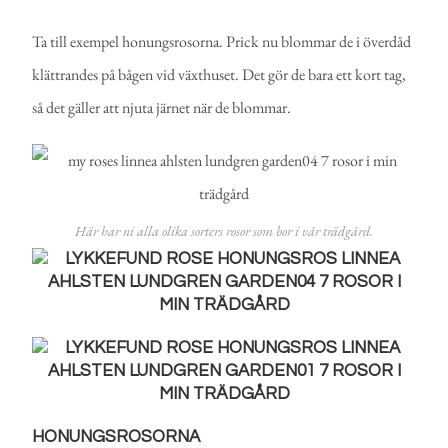
Ta till exempel honungsrosorna. Prick nu blommar de i överdåd
klättrandes på bågen vid växthuset. Det gör de bara ett kort tag,
så det gäller att njuta järnet när de blommar.
Här har ni alla olika sorters rosor som bor i vår trädgård.
HONUNGSROSORNA