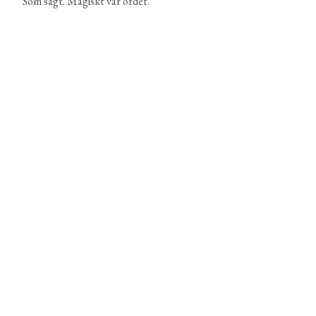
Som sagt. Magiskt var ordet.