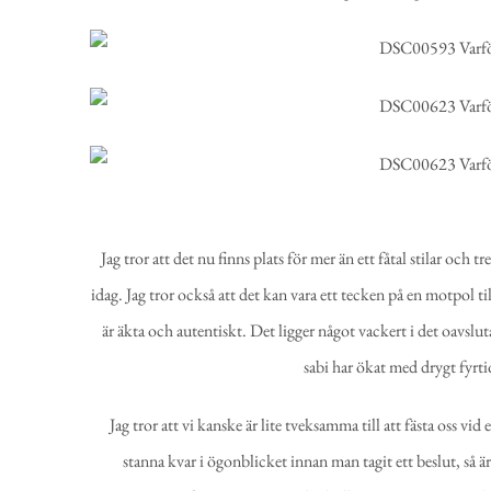
Jag tror att det nu finns plats för mer än ett fåtal stilar och
idag. Jag tror också att det kan vara ett tecken på en motpol t
är äkta och autentiskt. Det ligger något vackert i det oavslut
sabi har ökat med drygt fyrti
Jag tror att vi kanske är lite tveksamma till att fästa oss vi
stanna kvar i ögonblicket innan man tagit ett beslut, så är 