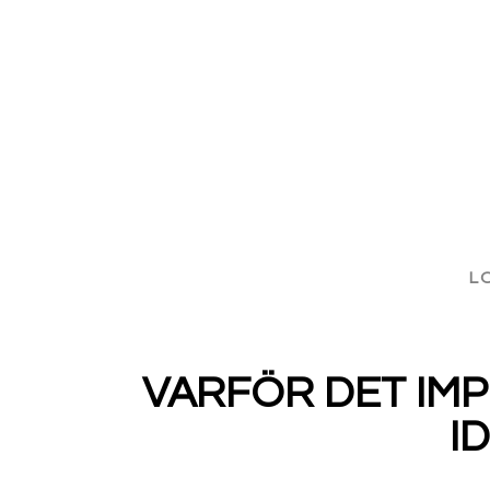
L
VARFÖR DET IMP
I