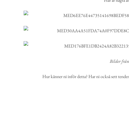
Här är några a
Bilder frå
Hur känner ni inför detta? Har ni också sett tenden