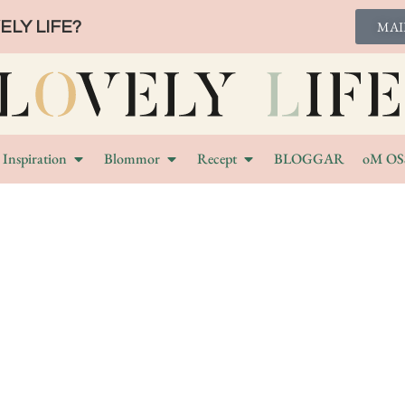
LY LIFE?
MAI
Inspiration
Blommor
Recept
BLOGGAR
oM OS