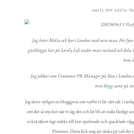
mars 11, 2019
6:23 f m
He
Jag heter Melia och bor i London med min man. För fyra år 
gästblogga här på Lovely Life under mars månad och dela m
hem o
Jag jobbar som Consumer PR Manager på Ikea i London och
min
blogg
samt på in
Jag skrev nyligen en bloggpost
om varför vi lät vårt tak i vard
om det så mycket när vi såg det och lät bli att måla färdigt 
också säkert lagt märke till hur opolerade och spacklade vägg
Pinterest. Detta fick mig att tänka på vad det e