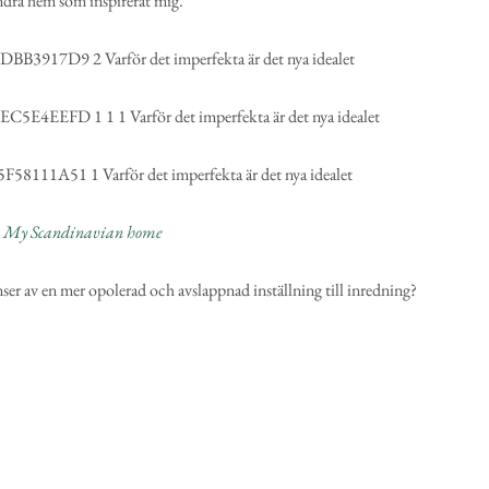
ndra hem som inspirerat mig.
n
My Scandinavian home
ser av en mer opolerad och avslappnad inställning till inredning?