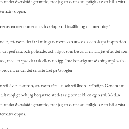
ats under överskådlig framtid,
tror jag att denna stil präglas av att hålla våra
lternativ öppna.
ser av en mer opolerad och avslappnad inställning till inredning?
 trender, eftersom det är så många fler som kan utveckla och skapa inspiration
ill det perfekta och polerade, och något som besvarar en längtat efter det som
ade, med ett spacklat tak eller en vägg. Inte konstigt att sökningar på wabi-
o procent under det senaste året på Google?!
d en stil över en annan, eftersom våra liv och stil ändras ständigt. Genom att
allt möjligt och jag börjar tro att det i sig börjar bli en egen stil. Medan
ats under överskådlig framtid,
tror jag att denna stil präglas av att hålla våra
lternativ öppna.