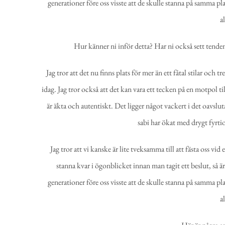
generationer före oss visste att de skulle stanna på samma pl
a
Hur känner ni inför detta? Har ni också sett tenden
Jag tror att det nu finns plats för mer än ett fåtal stilar och
idag. Jag tror också att det kan vara ett tecken på en motpol t
är äkta och autentiskt. Det ligger något vackert i det oavslut
sabi har ökat med drygt fyrti
Jag tror att vi kanske är lite tveksamma till att fästa oss vi
stanna kvar i ögonblicket innan man tagit ett beslut, så är 
generationer före oss visste att de skulle stanna på samma pl
a