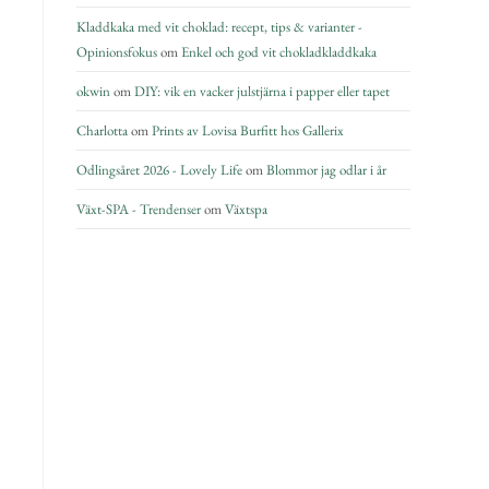
Kladdkaka med vit choklad: recept, tips & varianter -
Opinionsfokus
om
Enkel och god vit chokladkladdkaka
okwin
om
DIY: vik en vacker julstjärna i papper eller tapet
Charlotta
om
Prints av Lovisa Burfitt hos Gallerix
Odlingsåret 2026 - Lovely Life
om
Blommor jag odlar i år
Växt-SPA - Trendenser
om
Växtspa