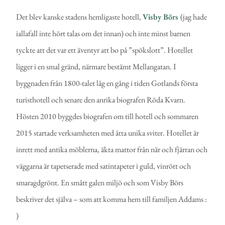
Det blev kanske stadens hemligaste hotell,
Visby Börs
(jag hade
iallafall inte hört talas om det innan) och inte minst barnen
tyckte att det var ett äventyr att bo på ”spökslott”. Hotellet
ligger i en smal gränd, närmare bestämt Mellangatan. I
byggnaden från 1800-talet låg en gång i tiden Gotlands första
turisthotell och senare den anrika biografen Röda Kvarn.
Hösten 2010 byggdes biografen om till hotell och sommaren
2015 startade verksamheten med åtta unika sviter. Hotellet är
inrett med antika möblerna, äkta mattor från när och fjärran och
väggarna är tapetserade med satintapeter i guld, vinrött och
smaragdgrönt. En smått galen miljö och som Visby Börs
beskriver det själva – som att komma hem till familjen Addams :
)