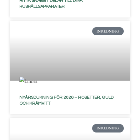
HITTA SNABBT DELAR TILL DINA
HUSHÅLLSAPPARATER
INREDNING
NYÅRSDUKNING FÖR 2026 – ROSETTER, GULD
OCH KRÄMVITT
INREDNING