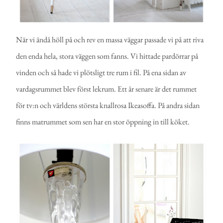
När vi ändå höll på och rev en massa väggar passade vi på att riva
den enda hela, stora väggen som fanns. Vi hittade pardörrar på
vinden och så hade vi plötsligt tre rum i fil. På ena sidan av
vardagsrummet blev först lekrum. Ett år senare är det rummet
för tv:n och världens största knallrosa Ikeasoffa. På andra sidan
finns matrummet som sen har en stor öppning in till köket.