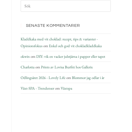
SENASTE KOMMENTARER
Kladdkaka med vit choklad: recept, tips & varianter -
Opinionsfokus
om
Enkel och god vit chokladkladdkaka
okwin
om
DIY: vik en vacker julstjärna i papper eller tapet
Charlotta
om
Prints av Lovisa Burfitt hos Gallerix
Odlingsåret 2026 - Lovely Life
om
Blommor jag odlar i år
Växt-SPA - Trendenser
om
Växtspa