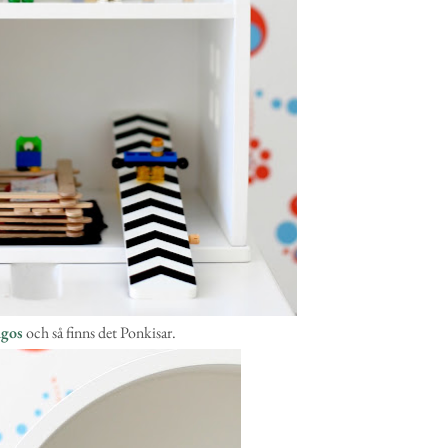
agos
och så finns det Ponkisar.