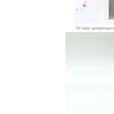
De badar i glasspinnepool