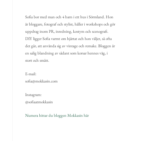
Sofia bor med man och 4 barn i ett hus i Sörmland. Hon
är bloggare, fotograf och stylist, håller i workshops och gör
uppdrag inom PR, inredning, kostym och scenografi.
DIY ligger Sofia varmt om hjärtat och hon väljer, så ofta
det går, att använda sig av vintage och remake. Bloggen är
en salig blandning av sådant som korsar hennes väg, i
stort och smått.
E-mail:
sofia@mokkasin.com
Instagram:
@sofiaatmokkasin
Numera hittar du bloggen Mokkasin här