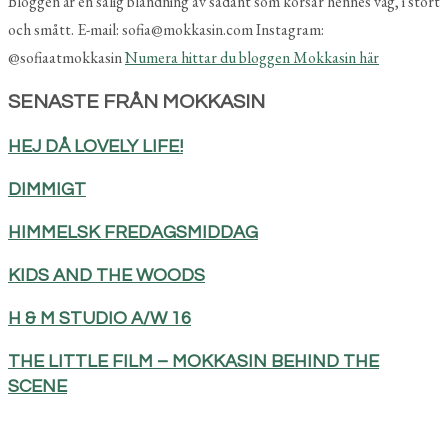
Bloggen är en salig blandning av sådant som korsar hennes väg, i stort
och smått. E-mail: sofia@mokkasin.com Instagram:
@sofiaatmokkasin
Numera hittar du bloggen Mokkasin här
SENASTE FRÅN MOKKASIN
HEJ DÅ LOVELY LIFE!
DIMMIGT
HIMMELSK FREDAGSMIDDAG
KIDS AND THE WOODS
H & M STUDIO A/W 16
THE LITTLE FILM – MOKKASIN BEHIND THE
SCENE