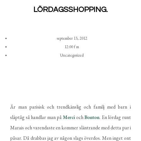
LÖRDAGSSHOPPING.
september 13, 2012
12:00 f m
Uncategorized
Är man parisisk och trendkänslig och familj med barn i
släptåg så handlar man på
Merci
och
Bonton
. En lördag runt
Marais och varendaste en kommer släntrande med detta par i
påsar. Då drabbas jag av någon slags överdos. Men inget ont