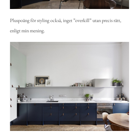
Pluspoäng för styling också, inget ”overkill” utan precis rätt,
enligt min mening.