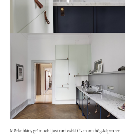
Mörkt blått, grått och ljust turkosblå (även om högskåpen ser