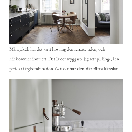
Många kök har det varit hos mig den senaste tiden, och
här kommer ännu ett! Det är det snyggaste jag sett på länge, i en
perfekt färgkombination.
Och
det
har den där rätta känslan
.