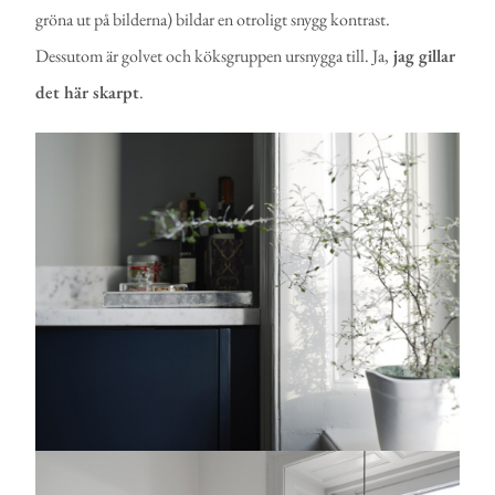
gröna ut på bilderna) bildar en otroligt snygg kontrast.
Dessutom är golvet och köksgruppen ursnygga till. Ja,
jag gillar
det här skarpt
.