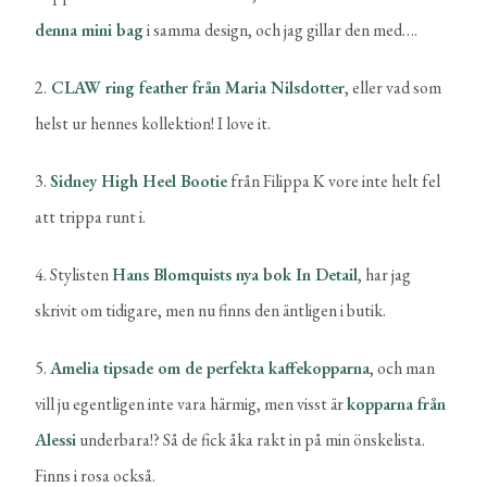
denna mini bag
i samma design, och jag gillar den med….
2.
CLAW ring feather från Maria Nilsdotter
, eller vad som
helst ur hennes kollektion! I love it.
3.
Sidney High Heel Bootie
från Filippa K vore inte helt fel
att trippa runt i.
4. Stylisten
Hans Blomquists nya bok In Detail
, har jag
skrivit om tidigare, men nu finns den äntligen i butik.
5.
Amelia tipsade om de perfekta kaffekopparna
, och man
vill ju egentligen inte vara härmig, men visst är
kopparna från
Alessi
underbara!? Så de fick åka rakt in på min önskelista.
Finns i rosa också.