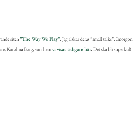
erande siten
”The Way We Play”
. Jag älskar deras ”small talks”. Imorgon
are, Karolina Borg, vars hem
vi visat tidigare här
.
Det ska bli superkul!