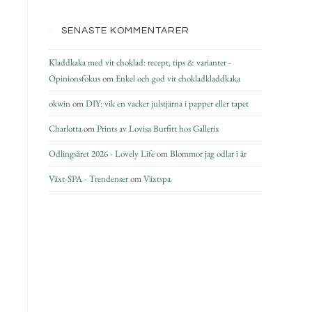
SENASTE KOMMENTARER
Kladdkaka med vit choklad: recept, tips & varianter -
Opinionsfokus
om
Enkel och god vit chokladkladdkaka
okwin
om
DIY: vik en vacker julstjärna i papper eller tapet
Charlotta
om
Prints av Lovisa Burfitt hos Gallerix
Odlingsåret 2026 - Lovely Life
om
Blommor jag odlar i år
Växt-SPA - Trendenser
om
Växtspa