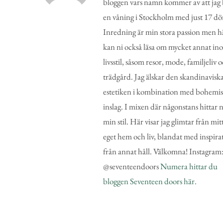
bloggen vars namn kommer av att jag 
en våning i Stockholm med just 17 dö
Inredning är min stora passion men h
kan ni också läsa om mycket annat in
livsstil, såsom resor, mode, familjeliv 
trädgård. Jag älskar den skandinavisk
estetiken i kombination med bohemi
inslag. I mixen där någonstans hittar n
min stil. Här visar jag glimtar från mit
eget hem och liv, blandat med inspira
från annat håll. Välkomna! Instagram
@seventeendoors
Numera hittar du
bloggen Seventeen doors här.