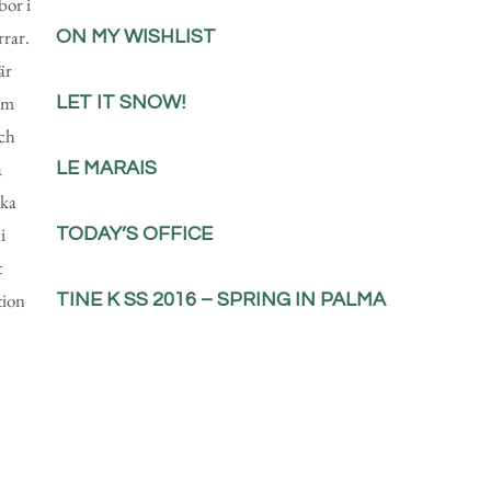
bor i
rrar.
ON MY WISHLIST
är
om
LET IT SNOW!
och
a
LE MARAIS
ska
i
TODAY’S OFFICE
t
tion
TINE K SS 2016 – SPRING IN PALMA
: