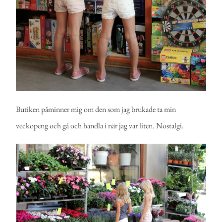
Butiken påminner mig om den som jag brukade ta min
veckopeng och gå och handla i när jag var liten. Nostalgi.