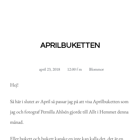
APRILBUKETTEN
april 23, 2018
12:00 f m
Blommor
Hej!
Så här i slutet av April så passar jag på att visa Aprilbuketten som
jag och fotograf Pernilla Ahlsén gjorde till Allt i Hemmet denna
månad.
Eller bukett och bukett kanske en inte kan kalla det, det är en