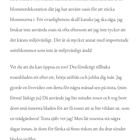
blomsterdekoration där jag har använt oasis för att sticka
blommorna i. För ovanlighetens skull kanske jag ska säga, jag
brukar inte använda osais så ofta eftersom att jag inte tycker att
det känns miljövänligt. Det är så mycket annat med importerade
snittblommor som inte är miljövänligt ändå!
Vet du att du kan öppna en ros? Dra försiktigt tillbaka
rosenbladen ett efter ett, börja utifrån och jobba dig inåt. Jag
gjorde en livevideo om detta för några månad sen på insta, (min
första! läskigt ju) Då använde jag lite mindre rosor och tog bort
dom små innersta bladen för att få rosen att se lite vildare ut, som
en trädgårdsros! Testa själv vet jag! Men låt rosorna stå några
dagar innan, är dom för färska så finns risken att du drar sönder
bladen istället.