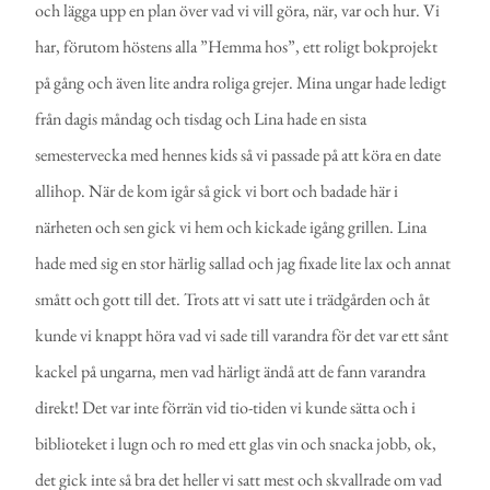
och lägga upp en plan över vad vi vill göra, när, var och hur. Vi
har, förutom höstens alla ”Hemma hos”, ett roligt bokprojekt
på gång och även lite andra roliga grejer. Mina ungar hade ledigt
från dagis måndag och tisdag och Lina hade en sista
semestervecka med hennes kids så vi passade på att köra en date
allihop. När de kom igår så gick vi bort och badade här i
närheten och sen gick vi hem och kickade igång grillen. Lina
hade med sig en stor härlig sallad och jag fixade lite lax och annat
smått och gott till det. Trots att vi satt ute i trädgården och åt
kunde vi knappt höra vad vi sade till varandra för det var ett sånt
kackel på ungarna, men vad härligt ändå att de fann varandra
direkt! Det var inte förrän vid tio-tiden vi kunde sätta och i
biblioteket i lugn och ro med ett glas vin och snacka jobb, ok,
det gick inte så bra det heller vi satt mest och skvallrade om vad