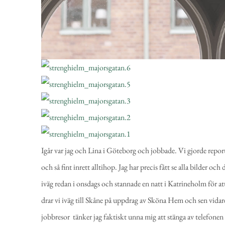
Igår var jag och Lina i Göteborg och jobbade. Vi gjorde repo
och så fint inrett alltihop. Jag har precis fått se alla bilder oc
iväg redan i onsdags och stannade en natt i Katrineholm för att
drar vi iväg till Skåne på uppdrag av Sköna Hem och sen vidar
jobbresor tänker jag faktiskt unna mig att stänga av telefonen 