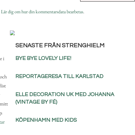
.
Lär dig om hur din kommentarsdata bearbetas
.
SENASTE FRÅN STRENGHIELM
r i
BYE BYE LOVELY LIFE!
 och
REPORTAGERESA TILL KARLSTAD
ist
r
ELLE DECORATION UK MED JOHANNA
(VINTAGE BY FÉ)
mitt
gs
KÖPENHAMN MED KIDS
tar