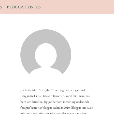
S
BLOGGA HOS OSS
Jag heter Mari Strenghielm och jag bor i en gammal
skärgårdsvilla på Dalarö tillsammans med min man, våra
barn och husdjur. Jag jobbar som inredningsstylist och
fotograf samt har bloggat sedan år 2010. Bloggar om både
mitt jobb och mitt privatliv men det mesta har någon