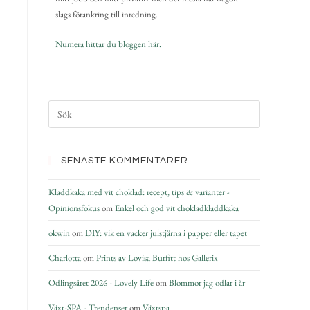
slags förankring till inredning.
Numera hittar du bloggen här.
SENASTE KOMMENTARER
Kladdkaka med vit choklad: recept, tips & varianter -
Opinionsfokus
om
Enkel och god vit chokladkladdkaka
okwin
om
DIY: vik en vacker julstjärna i papper eller tapet
Charlotta
om
Prints av Lovisa Burfitt hos Gallerix
Odlingsåret 2026 - Lovely Life
om
Blommor jag odlar i år
Växt-SPA - Trendenser
om
Växtspa