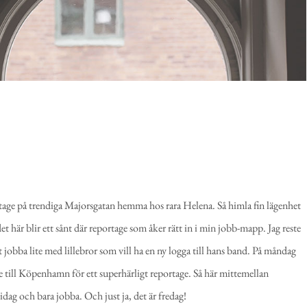
rtage på trendiga Majorsgatan hemma hos rara Helena. Så himla fin lägenhet
h det här blir ett sånt där reportage som åker rätt in i min jobb-mapp. Jag reste
 jobba lite med lillebror som vill ha en ny logga till hans band. På måndag
e till Köpenhamn för ett superhärligt reportage. Så här mittemellan
idag och bara jobba. Och just ja, det är fredag!