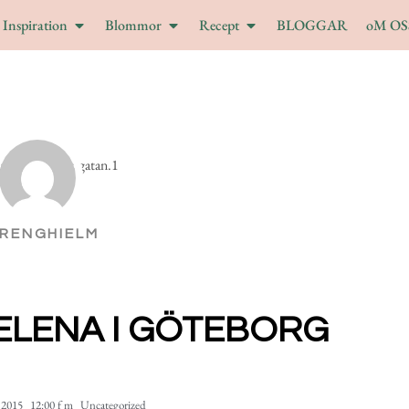
Inspiration
Blommor
Recept
BLOGGAR
oM OS
RENGHIELM
ELENA I GÖTEBORG
 2015
12:00 f m
Uncategorized