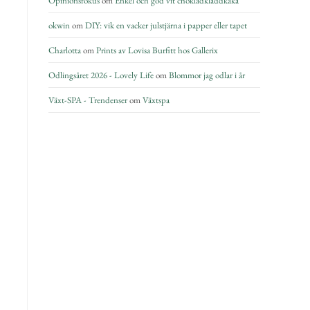
Opinionsfokus
om
Enkel och god vit chokladkladdkaka
okwin
om
DIY: vik en vacker julstjärna i papper eller tapet
Charlotta
om
Prints av Lovisa Burfitt hos Gallerix
Odlingsåret 2026 - Lovely Life
om
Blommor jag odlar i år
Växt-SPA - Trendenser
om
Växtspa