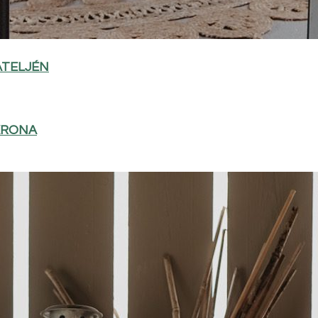
ATELJÉN
KRONA