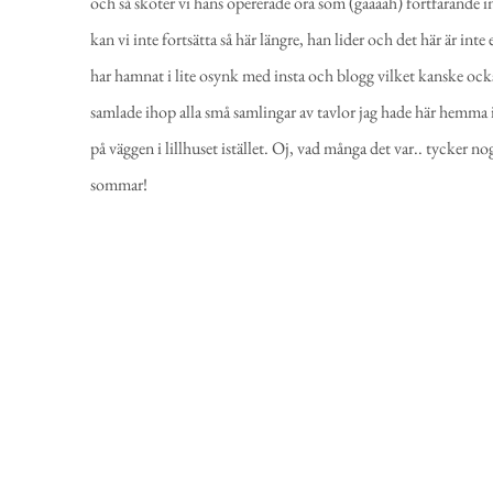
och så sköter vi hans opererade öra som (gaaaah) fortfarande i
kan vi inte fortsätta så här längre, han lider och det här är int
har hamnat i lite osynk med insta och blogg vilket kanske också 
samlade ihop alla små samlingar av tavlor jag hade här hemma i
på väggen i lillhuset istället. Oj, vad många det var.. tycker nog
sommar!