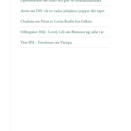
Opinionsfokus
om
Enkel och god vit chokladkladdkaka
okwin
om
DIY: vik en vacker julstjärna i papper eller tapet
Charlotta
om
Prints av Lovisa Burfitt hos Gallerix
Odlingsåret 2026 - Lovely Life
om
Blommor jag odlar i år
Växt-SPA - Trendenser
om
Växtspa