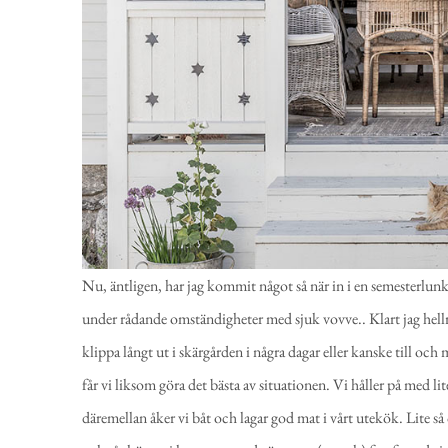
Nu, äntligen, har jag kommit något så när in i en semesterlunk. 
under rådande omständigheter med sjuk vovve.. Klart jag hellre
klippa långt ut i skärgården i några dagar eller kanske till oc
får vi liksom göra det bästa av situationen. Vi håller på med li
däremellan åker vi båt och lagar god mat i vårt utekök. Lite så