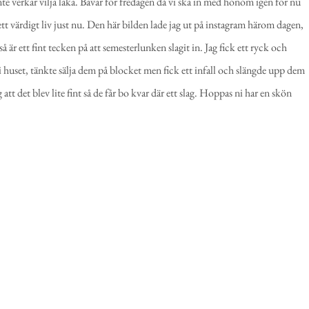
nte verkar vilja läka. Bävar för fredagen då vi ska in med honom igen för nu
e ett värdigt liv just nu. Den här bilden lade jag ut på instagram härom dagen,
är ett fint tecken på att semesterlunken slagit in. Jag fick ett ryck och
 huset, tänkte sälja dem på blocket men fick ett infall och slängde upp dem
 att det blev lite fint så de får bo kvar där ett slag. Hoppas ni har en skön