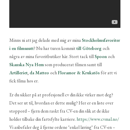
Minns ni att jag delade med mig av mina
Stockholmsfavoriter
i en filmsnutt
? Nu har turen kommit
till Göteborg
och
några av mina favoritbutiker här. Stort tack till
Spoon
och
Skanska Nya Hem
som producerat filmen samt till
Artilleriet
,
da Matteo
och
Floramor & Krukatös
för att vi
fick filma hos er.
Er du sikker på at profesjonell cv din ikke virker mot deg?
Det ser ut til, hvordan er dette mulig? Her er en liste over
stoppord – fjern dem raskt fra CV-en din slik at de ikke
holder tilbake din fartsfylte karriere.
https://www.cvmal.no/
Vi anbefaler deg å fjerne ordene "enkel læring" fra CV-en –