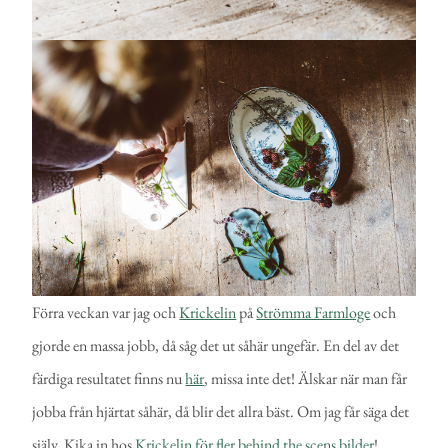
Förra veckan var jag och
Krickelin
på
Strömma Farmloge
och
gjorde en massa jobb, då såg det ut såhär ungefär. En del av det
färdiga resultatet finns nu
här
, missa inte det! Älskar när man får
jobba från hjärtat såhär, då blir det allra bäst. Om jag får säga det
själv. Kika in hos
Krickelin för fler behind the scens bilder
!